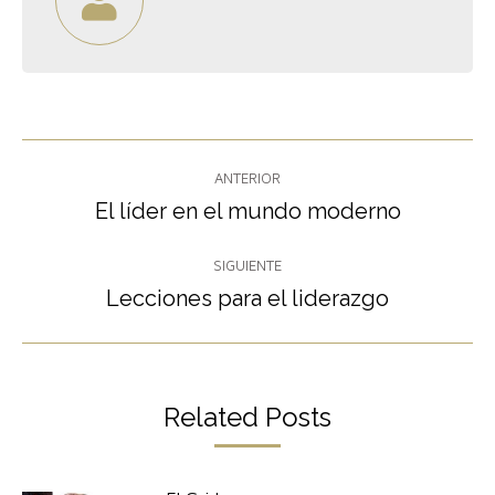
Navegación
ANTERIOR
entre
El líder en el mundo moderno
Publicación
anterior:
publicaciones
SIGUIENTE
Lecciones para el liderazgo
Publicación
siguiente:
Related Posts