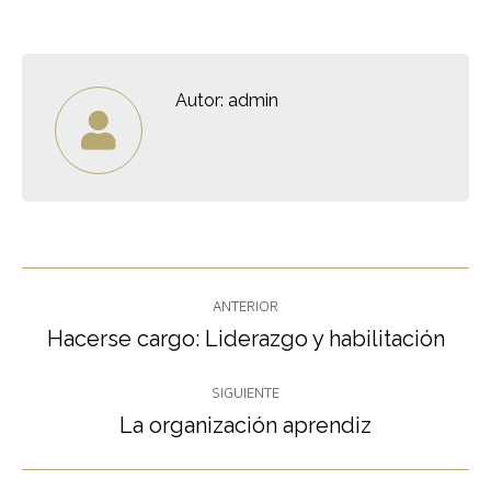
Autor:
admin
Navegación
ANTERIOR
entre
Hacerse cargo: Liderazgo y habilitación
Publicación
anterior:
publicaciones
SIGUIENTE
La organización aprendiz
Publicación
siguiente: