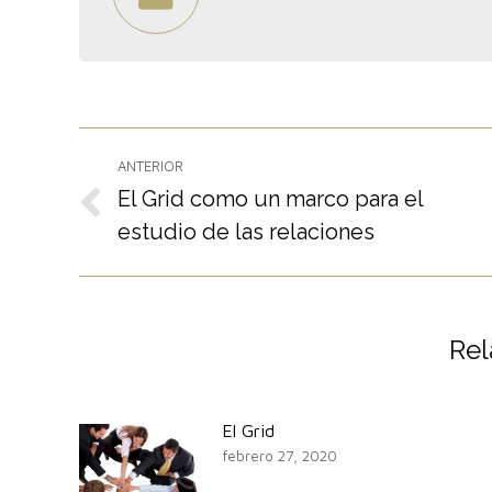
Navegación
ANTERIOR
entre
El Grid como un marco para el
Publicación
estudio de las relaciones
publicaciones
anterior:
Rel
El Grid
febrero 27, 2020